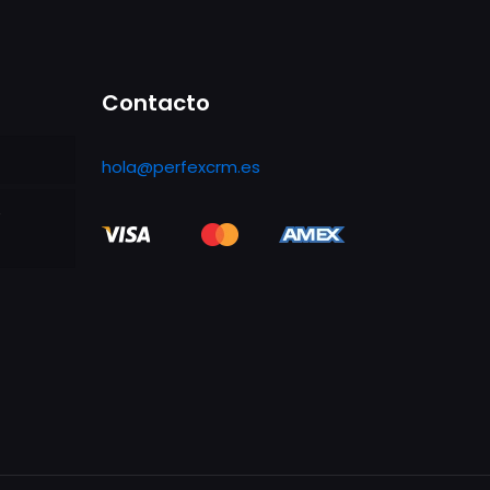
Contacto
hola@perfexcrm.es
e